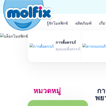
รู้จักโมลฟิกซ์
ผลิตภัณฑ์
เกี่
บล็อกโมลฟิกซ์
การตั้งครรภ์
คุณแม่ตั้งครรภ์
หมวดหมู่
การ
พย