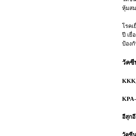
หุ้มส
โรคเย
ปี เย
ป้องก
วัคซี
KKK_1
KPA-
อีสุกอ
วัคซ