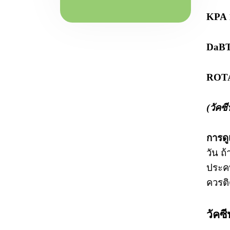
KPA 
DaBT 
ROTA
(วัคซ
การดู
วัน ถ
ประคบ
ควรต
วัคซี