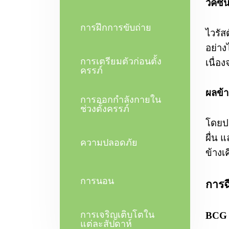
วัคซี
การฝึกการขับถ่าย
ไวรัส
อย่าง
การเตรียมตัวก่อนตั้ง
เนื่อ
ครรภ์
ผลข้า
การออกกำลังกายใน
ช่วงตั้งครรภ์
โดยปก
ผื่น 
ความปลอดภัย
ข้างเ
การนอน
การฉี
การเจริญเติบโตใน
BCG 
แต่ละสัปดาห์