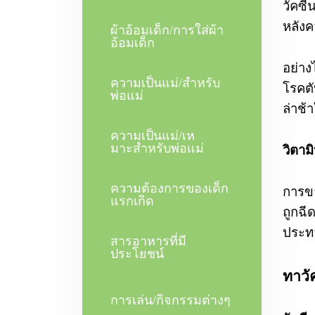
วัคซี
หลัง
ผ้าอ้อมเด็ก/การใส่ผ้า
อ้อมเด็ก
อย่าง
ความเป็นแม่/สําหรับ
โรคตั
พ่อแม่
ล่าช้
ความเป็นแม่/เห
มาะสําหรับพ่อแม่
วิตาม
ความต้องการของเด็ก
การขา
แรกเกิด
ถูกฉี
ประท
สารอาหารที่มี
ประโยชน์
ทาวัค
การเล่น/กิจกรรมต่างๆ