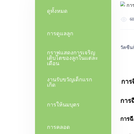
ดูทั้งหมด
60
การดูแลลูก
วัคซีน
กราฟแสดงการเจริญ
เติบโตของลูกในแต่ละ
เดือน
งานรับขวัญเด็กแรก
การฉ
เกิด
การฉ
การให้นมบุตร
การฉี
การคลอด