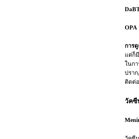
DaBT 
OPA 
การดู
แต่ก็
ในการ
ปรากฏ
ติดต่
วัคซี
Meni
วัคซี