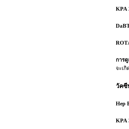
KPA 
DaBT 
ROTA
การดู
จะเกิ
วัคซี
Hep B
KPA 