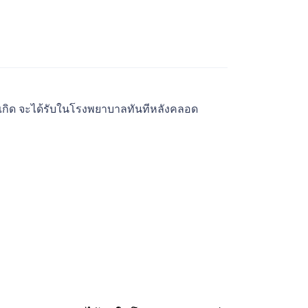
กเกิด จะได้รับในโรงพยาบาลทันทีหลังคลอด