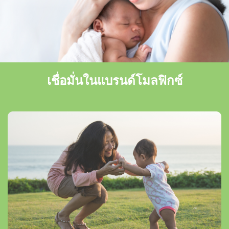
เชื่อมั่นในแบรนด์โมลฟิกซ์