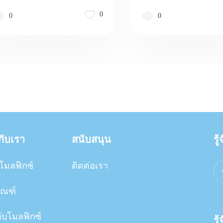
0
0
0
วกับเรา
สนับสนุน
รู
โมลฟิกซ์
ติดต่อเรา
ัณฑ์
กับโมลฟิกซ์
รู