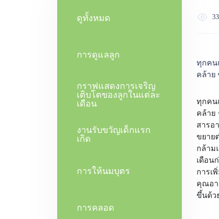
ดูทั้งหมด
33
การดูแลลูก
ทุกคน
คล้าย 
กราฟแสดงการเจริญ
เติบโตของลูกในแต่ละ
ทุกคน
เดือน
คล้าย 
สารอาห
งานรับขวัญเด็กแรก
ขยายต
เกิด
กล้าม
เดือนก
การให้นมบุตร
การเพิ
คุณอาจ
ขึ้นด
การคลอด