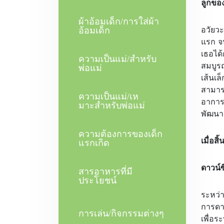
ลูกของ
ผ้าอ้อมเด็ก/การใส่ผ้า
อวัยว
อ้อมเด็ก
แรก จ
เธอได้
ความเป็นแม่/สําหรับ
สมบูร
พ่อแม่
เส้นเล
สามารถ
ความเป็นแม่/เห
อาการ
มาะสําหรับพ่อแม่
พัฒนา
ความต้องการของเด็ก
เมื่อส
แรกเกิด
ดาวน์
สารอาหารที่มี
ประโยชน์
ระหว่า
การดา
การเล่น/กิจกรรมต่างๆ
เพื่อ