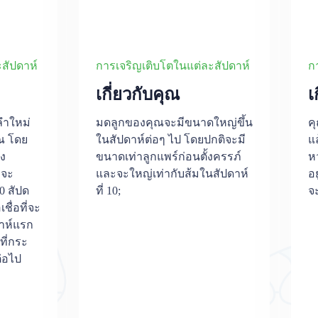
สัปดาห์
การเจริญเติบโตในแต่ละสัปดาห์
ก
เกี่ยวกับคุณ
เ
ลำใหม่
มดลูกของคุณจะมีขนาดใหญ่ขึ้น
คุ
ุณ โดย
ในสัปดาห์ต่อๆ ไป โดยปกติจะมี
แล
ง
ขนาดเท่าลูกแพร์ก่อนตั้งครรภ์
ห
่จะ
และจะใหญ่เท่ากับส้มในสัปดาห์
อ
0 สัปด
ที่ 10;
จะ
เชื่อที่จะ
ำห์แรก
ที่กระ
่อไป