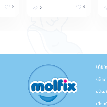
0
0
0
เกี่ย
บล็อก
ผลิตภ
เกี่ยว