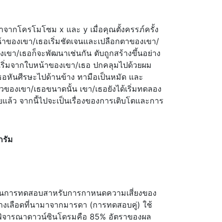
ากโครโมโซม x และ y เมื่อคุณตั้งครรภ์ครั้ง
น้าของเขา/เธอเริ่มชัดเจนและเปลือกตาของเขา/
งเขา/เธอก็จะพัฒนาเช่นกัน ตับถูกสร้างขึ้นอย่าง
เริ่มจากใบหน้าของเขา/เธอ ปกคลุมไปด้วยผม
/เธอหันศีรษะไปด้านข้าง ทามือเป็นหมัด และ
วของเขา/เธอขนาดนั้น เขา/เธอยังได้เริ่มทดลอง
ล้ว จากนี้ไปจะเป็นเรื่องของการเติบโตและการ
กรัม
ึ่งเป็นการทดสอบสาหรับการกาหนดความเสี่ยงของ
เลือดที่นามาจากมารดา (การทดสอบคู่) ใช้
ารพิจารณาดาวน์ซินโดรมคือ 85% อัตราของผล