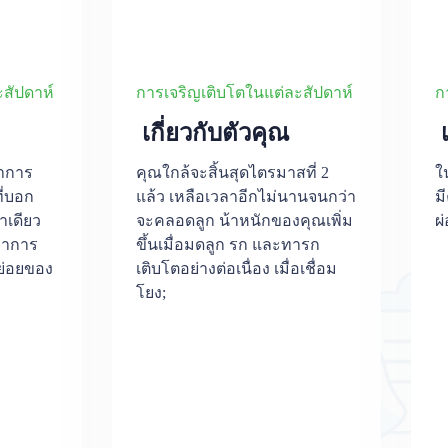
สัปดาห์
การเจริญเติบโตในแต่ละสัปดาห์
ก
เกี่ยวกับตัวคุณ
เ
อาการ
คุณใกล้จะสิ้นสุดไตรมาสที่ 2
ใ
ี่บอก
แล้ว เหลือเวลาอีกไม่นานจนกว่า
ม
าเดียว
จะคลอดลูก น้าหนักของคุณเพิ่ม
ผ
อาการ
ขึ้นเมื่อมดลูก รก และทารก
ย่อยของ
เติบโตอย่างต่อเนื่อง เมื่อเชื่อม
โยง;