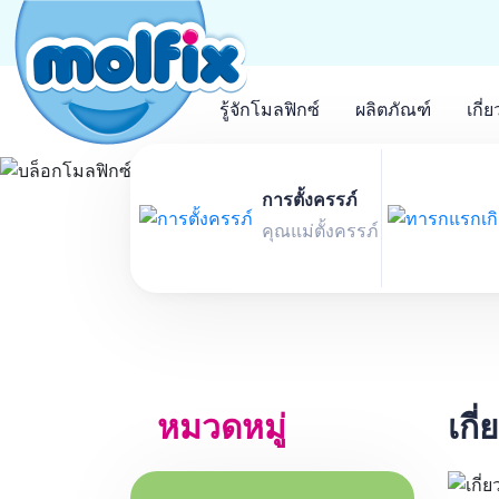
รู้จักโมลฟิกซ์
ผลิตภัณฑ์
เกี่
บล็อกโมลฟิกซ์
การตั้งครรภ์
คุณแม่ตั้งครรภ์
หมวดหมู่
เกี