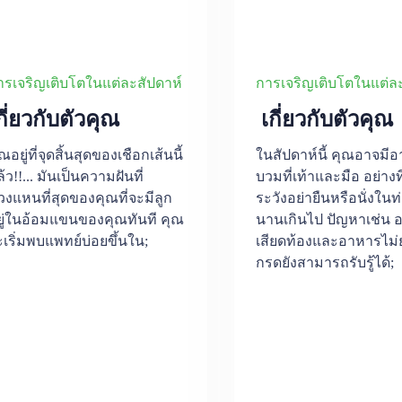
ารเจริญเติบโตในแต่ละสัปดาห์
การเจริญเติบโตในแต่ละ
กี่ยวกับตัวคุณ
เกี่ยวกับตัวคุณ
ณอยู่ที่จุดสิ้นสุดของเชือกเส้นนี้
ในสัปดาห์นี้ คุณอาจมี
้ว!!... มันเป็นความฝันที่
บวมที่เท้าและมือ อย่างท
วงแหนที่สุดของคุณที่จะมีลูก
ระวังอย่ายืนหรือนั่งในท่
ยู่ในอ้อมแขนของคุณทันที คุณ
นานเกินไป ปัญหาเช่น 
เริ่มพบแพทย์บ่อยขึ้นใน;
เสียดท้องและอาหารไม่
กรดยังสามารถรับรู้ได้;