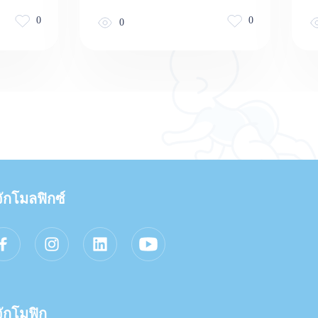
0
0
0
้จักโมลฟิกซ์
้จักโมฟิก