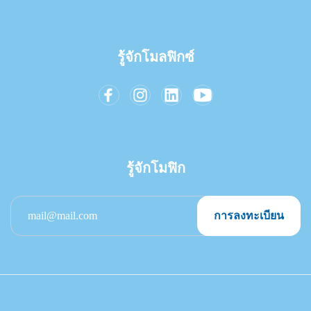
รู้จักโมลฟิกซ์
รู้จักโมฟิก
การลงทะเบียน