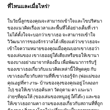
ที่ไหนและเมื่อไหร่
?
ในวัยนี้ลูกของคุณจะสามารถเข้าใจและไขปริศนา
ของแนวคิดเรื่องเวลาและพื้นที่ได้อย่างเต็มที่
เรา
ไม่ได้ตั้งใจจะบอกว่าเขา
/
เธอ
จะสามารถเข้าใจ
วิวัฒนาการของจักรวาลได้
เพียงแต่ว่าเขา
/
เธอจะ
เข้าใจความหมายของคุณเมื่อคุณบอกเขา
/
เธอว่า
ของเล่นของ
เขา
/
เธออยู่ใต้เตียงหรือขอให้เขานา
ของบางอย่างมาจากห้องอื่น
เพื่อพัฒนาการรับรู้
ของเขา
/
เธอเกี่ยวกับแนวคิดเหล่านี้ให้พูดคุย
กับ
เขา
/
เธอเกี่ยวกับสถานที่ที่เขา
/
เธอรู้จัก
(
พ่อแม่ของ
คุณ
อยู่ที่ทา
งาน
-
บ้านของลุงของคุณอยู่
ไกลออก
ไป
)
ขอให้เขา
/
เธอค้นหา
วัตถุตาม
คา
แนะนา
ง่ายๆที่คุณให้
(
ของเล่นของหนูอยู่
ใต้
โต๊ะ
)
และขอ
ให้เขา
/
เธอถามคา
ถามของเธอเกี่ยวกับสถานที่ที่ถูก