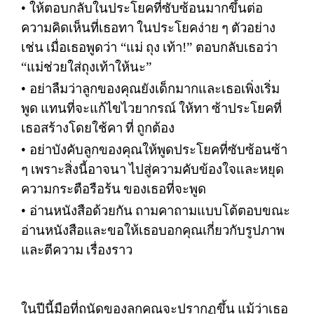
•
ให้ตอบกลับในประโยคที่ซับซ้อนมากขึ้นต่อ
ความคิดเห็นที่เธอทา
ในประโยคง่าย
ๆ
ตัวอย่าง
เช่น
เมื่อเธอพูดว่า
“
แม่
ถุง
เท้า
!”
ตอบกลับเธอว่า
“
แม่ช่วยใส่ถุงเท้าให้นะ
”
•
อย่าลืมว่าลูกของคุณยังเด็กมากและเธอเพิ่งเริ่ม
พูด
แทนที่จะแก้ไขไวยากรณ์
ให้ทา
ซ้าประโยคที่
เธอสร้างโดยใช้คา
ที่
ถูกต้อง
•
อย่าบังคับลูกของคุณให้พูดประโยคที่ซับซ้อนซ้า
ๆ
เพราะสิ่งนี้อาจนา
ไปสู่ความคับข้องใจและหยุด
ความกระตือรือร้น
ของเธอที่จะพูด
•
อ่านหนังสือด้วยกัน
ถามคาถามแบบโต้ตอบขณะ
อ่านหนังสือและขอให้เธอบอกคุณเกี่ยวกับรูปภาพ
และตีความ
เรื่องราว
ในปีนี้มือที่ถนัดของลูกคุณจะปรากฏขึ้น
แม้ว่าเธอ