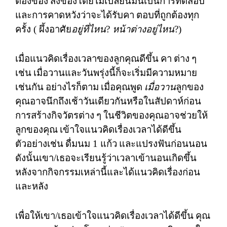
ต้องของ
สิ่งของโดยไม่เปลี่ยนมันเป็นการทดสอบ
และการคาดหวังว่าจะได้รับคา
ตอบที่ถูกต้องทุก
ครั้ง
(
ผึ้งอาศัย
อยู่ที่ไหน
?
หน้าต่างอยู่ไหน
?)
เมื่อแนวคิดเรื่องเวลาของลูกคุณดีขึ้น
คา
ต่าง
ๆ
เช่น
เมื่อวานและวันพรุ่งนี้ก็จะเริ่มมีความหมาย
เช่นกัน
อย่างไรก็ตาม
เมื่อคุณพูด
เมื่อวาน
ลูกของ
คุณอาจนึกถึงเช้าวันเดียวกันหรือในสัปดาห์ก่อน
การสร้างกิจวัตรต่าง
ๆ
ในชีวิตของคุณอาจช่วยให้
ลูกของคุณ
เข้าใจแนวคิดเรื่องเวลาได้ดีขึ้น
ตัวอย่างเช่น
ดื่มนม
1
แก้ว
และแปรงฟันก่อนนอน
ดังนั้นเขา
/
เธอจะเรียนรู้ว่าเวลาเข้านอนเกิดขึ้น
หลังจากกิจกรรมเหล่านี้และได้แนวคิดเรื่องก่อน
และหลัง
เพื่อให้เขา
/
เธอเข้าใจแนวคิดเรื่องเวลาได้ดีขึ้น
คุณ