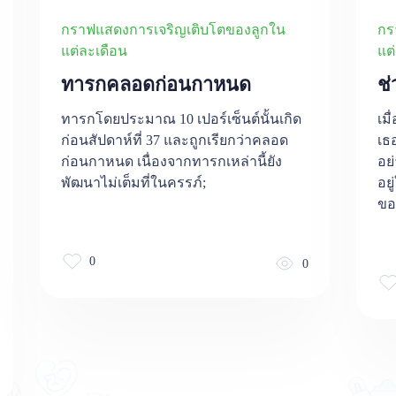
กราฟแสดงการเจริญเติบโตของลูกใน
กร
แต่ละเดือน
แต
ทารกคลอดก่อนกาหนด
ช
ทารกโดยประมาณ 10 เปอร์เซ็นต์นั้นเกิด
เม
ก่อนสัปดาห์ที่ 37 และถูกเรียกว่าคลอด
เธ
ก่อนกาหนด เนื่องจากทารกเหล่านี้ยัง
อย่
พัฒนาไม่เต็มที่ในครรภ์;
อย
ขอ
0
0