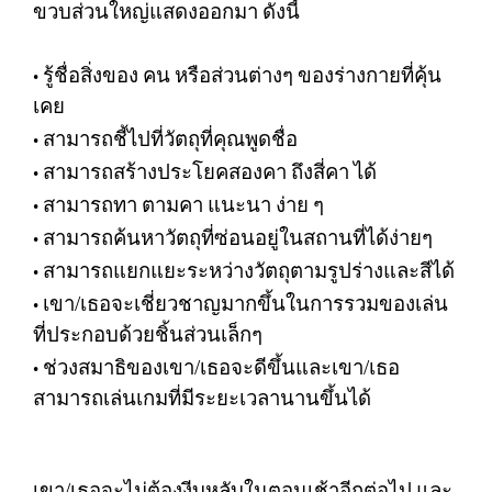
ขวบส่วนใหญ่แสดงออกมา
ดังนี้
รู้ชื่อสิ่งของ
คน
หรือส่วนต่างๆ
ของร่างกายที่คุ้น
•
เคย
สามารถชี้ไปที่วัตถุที่คุณพูดชื่อ
•
สามารถสร้างประโยคสองคา
ถึงสี่คา
ได้
•
สามารถทา
ตามคา
แนะนา
ง่าย
ๆ
•
สามารถค้นหาวัตถุที่ซ่อนอยู่ในสถานที่ได้ง่ายๆ
•
สามารถแยกแยะระหว่างวัตถุตามรูปร่างและสีได้
•
เขา
/
เธอจะเชี่ยวชาญมากขึ้นในการรวมของเล่น
•
ที่ประกอบด้วยชิ้นส่วนเล็กๆ
ช่วงสมาธิของเขา
/
เธอจะดีขึ้นและเขา
/
เธอ
•
สามารถเล่นเกมที่มีระยะเวลานานขึ้นได้
เขา
/
เธอจะไม่ต้องงีบหลับในตอนเช้าอีกต่อไป
และ