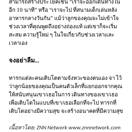
สามารถสร้างประโยคเช่น
“
เราจะออกเดินทางใน
อีก
10
นาที
”
หรือ
“
เราจะไป
ที่สนามเด็กเล่นหลัง
อาหารกลางวันกัน
”
แม้ว่าลูกของคุณจะไม่เข้าใจ
ช่วงเวลาที่คุณพูดถึงอย่างถ่องแท้
แต่เขาก็จะเริ่ม
สะสม
ความรู้ใหม่
ๆ
ในใจเกี่ยวกับช่วงเวลาและ
เวลาเอง
จงอย่าลืม
...
ทารกแต่ละคนเติบโตตามจังหวะของตนเอง
จา
ไว้
ว่าลูกน้อยของคุณเป็นคนตัวเล็กที่แยกออกจากคุณ
ให้สนับสนุนเขา
/
เธอในการ
เดินทางของเขา
/
เธอ
เพื่อเติบโตในแบบที่เขา
/
เธอเลือกที่จะไป
ทารกที่
เติบโตอย่างมีความสุข
จะสร้างอนาคตที่มีความสุข
เนื้อหาโดย
: ZNN Network www.znnnetwork.com