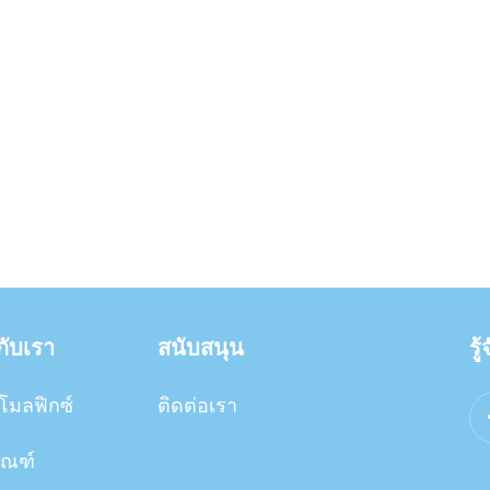
วกับเรา
สนับสนุน
รู
โมลฟิกซ์
ติดต่อเรา
ัณฑ์