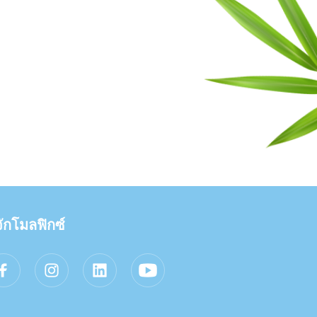
้จักโมลฟิกซ์